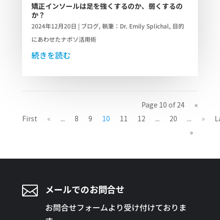
矯正インソールは足を強くするのか、弱くするの
か？
2024年12月20日
|
ブログ
,
執筆：Dr. Emily Splichal
,
目的
にあわせたナボソ活用術
続きを読む
Page 10 of 24
«
First
«
...
8
9
10
11
12
...
20
...
»
L
»

メールでのお問合せ
お問合せフォームより受け付けておりま