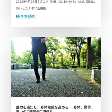
2023年4月28日
|
ブログ
,
執筆：Dr. Emily Splichal
,
目的に
あわせたナボソ活用術
続きを読む
重力を感知し、身体意識を高める ― 身体、動作、
重力の “感覚的” 関係性