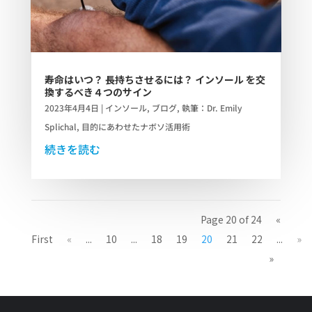
寿命はいつ？ 長持ちさせるには？ インソール を交
換するべき４つのサイン
2023年4月4日
|
インソール
,
ブログ
,
執筆：Dr. Emily
Splichal
,
目的にあわせたナボソ活用術
続きを読む
Page 20 of 24
«
First
«
...
10
...
18
19
20
21
22
...
»
»