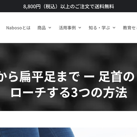
8,800円（税込）以上のご注文で送料無料​
Nabosoとは
商品​
活用事例
知る・学ぶ
教育セ
ら扁平足まで ー 足首の 
ローチする3つの方法