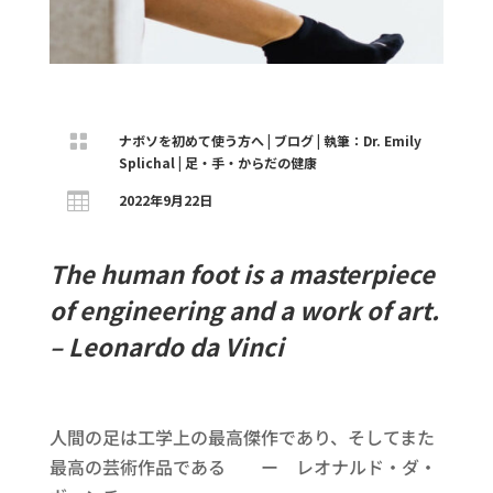

ナボソを初めて使う方へ
|
ブログ
|
執筆：Dr. Emily
Splichal
|
足・手・からだの健康

2022年9月22日
The human foot is a masterpiece
of engineering and a work of art.
– Leonardo da Vinci
人間の足は工学上の最高傑作であり、そしてまた
最高の芸術作品である ー レオナルド・ダ・