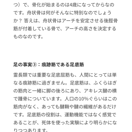
つ）で、骨化が始まるのは4歳になってからなの
です。舟状骨は何がそんなに特別なのでしょう
か？ 答えは、舟状骨はアーチを安定させる後脛骨
筋が付着している骨で、アーチの高さを決定する
ものなのです。
足の事実③：痕跡筋である足底筋
霊長類では重要な足底屈筋も、人間にとっては単
なる痕跡筋に過ぎません。足底筋は、ふくらはぎ
の筋肉と一緒に脚の後ろにあり、アキレス腱の横
で踵骨についています。人口の10％ぐらいはこの
筋肉がなく、あっても腱鞘や腱の繊維があるだけ
です。足底筋の役割は、運動機能ではなく感覚で
あることが、死体を使った実験により明らかにな
りつつあります。