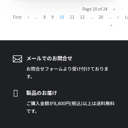
Page 10 of 24
«
First
«
...
8
9
10
11
12
...
20
...
»
L
»

メールでのお問合せ
お問合せフォームより受け付けておりま
す。

製品のお届け
ご購入金額が8,800円(税込)以上は送料無料
です。