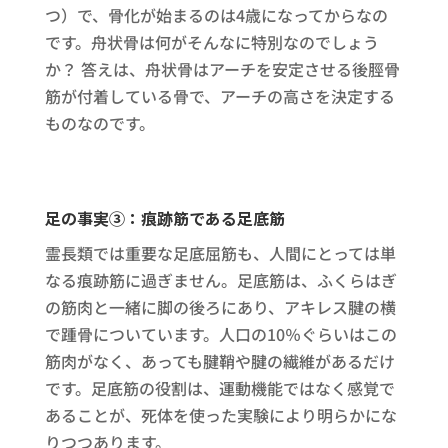
つ）で、骨化が始まるのは4歳になってからなの
です。舟状骨は何がそんなに特別なのでしょう
か？ 答えは、舟状骨はアーチを安定させる後脛骨
筋が付着している骨で、アーチの高さを決定する
ものなのです。
足の事実③：痕跡筋である足底筋
霊長類では重要な足底屈筋も、人間にとっては単
なる痕跡筋に過ぎません。足底筋は、ふくらはぎ
の筋肉と一緒に脚の後ろにあり、アキレス腱の横
で踵骨についています。人口の10％ぐらいはこの
筋肉がなく、あっても腱鞘や腱の繊維があるだけ
です。足底筋の役割は、運動機能ではなく感覚で
あることが、死体を使った実験により明らかにな
りつつあります。