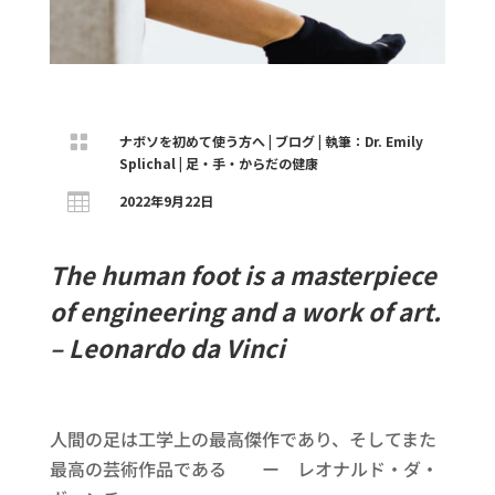

ナボソを初めて使う方へ
|
ブログ
|
執筆：Dr. Emily
Splichal
|
足・手・からだの健康

2022年9月22日
The human foot is a masterpiece
of engineering and a work of art.
– Leonardo da Vinci
人間の足は工学上の最高傑作であり、そしてまた
最高の芸術作品である ー レオナルド・ダ・