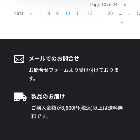
Page 10 of 24
«
First
«
...
8
9
10
11
12
...
20
...
»
L
»

メールでのお問合せ
お問合せフォームより受け付けておりま
す。

製品のお届け
ご購入金額が8,800円(税込)以上は送料無
料です。