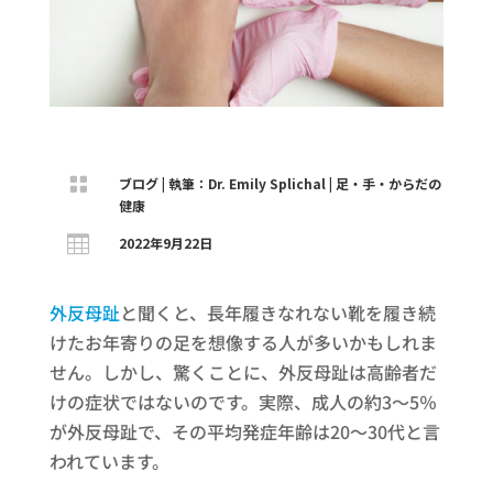

ブログ
|
執筆：Dr. Emily Splichal
|
足・手・からだの
健康

2022年9月22日
外反母趾
と聞くと、長年履きなれない靴を履き続
けたお年寄りの足を想像する人が多いかもしれま
せん。しかし、驚くことに、外反母趾は高齢者だ
けの症状ではないのです。実際、成人の約3～5％
が外反母趾で、その平均発症年齢は20～30代と言
われています。