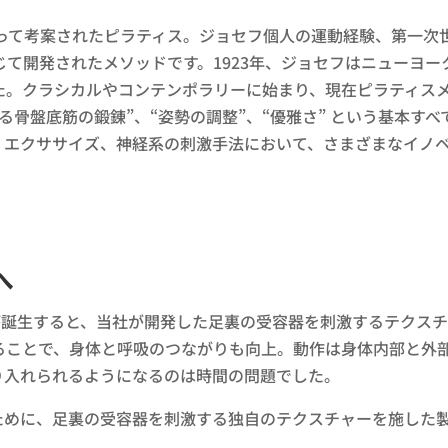
よって考案されたピラティス。ジョセフ個人の運動経験、第一次
て開発されたメソッドです。1923年、ジョセフはニューヨ
た。クラシカルやコンテンポラリーに始まり、現在ピラティス
る骨盤底筋の鍛錬”、“姿勢の調整”、“優雅さ” という基本す
、エクササイズ、神経系の刺激手法において、さまざまなイノ
へ
が誕生すると、当社が開発した足裏の受容器を刺激するテクス
ることで、身体と呼吸のつながりも向上。動作は身体内部と外
り入れられるようになるのは時間の問題でした。
ために、足裏の受容器を刺激する独自のテクスチャーを施した