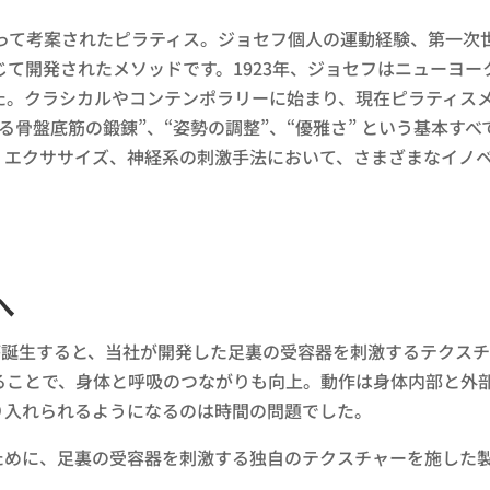
よって考案されたピラティス。ジョセフ個人の運動経験、第一次
て開発されたメソッドです。1923年、ジョセフはニューヨ
た。クラシカルやコンテンポラリーに始まり、現在ピラティス
る骨盤底筋の鍛錬”、“姿勢の調整”、“優雅さ” という基本す
、エクササイズ、神経系の刺激手法において、さまざまなイノ
へ
が誕生すると、当社が開発した足裏の受容器を刺激するテクス
ることで、身体と呼吸のつながりも向上。動作は身体内部と外
り入れられるようになるのは時間の問題でした。
ために、足裏の受容器を刺激する独自のテクスチャーを施した