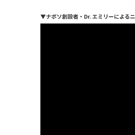
▼
ナボソ創設者・Dr. エミリー
による