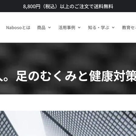
8,800円（税込）以上のご注文で送料無料​
Nabosoとは
商品​
活用事例
知る・学ぶ
教育セ
人。足のむくみと健康対策