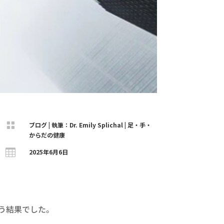

ブログ
|
執筆：Dr. Emily Splichal
|
足・手・
からだの健康

2025年6月6日
いう結果でした。