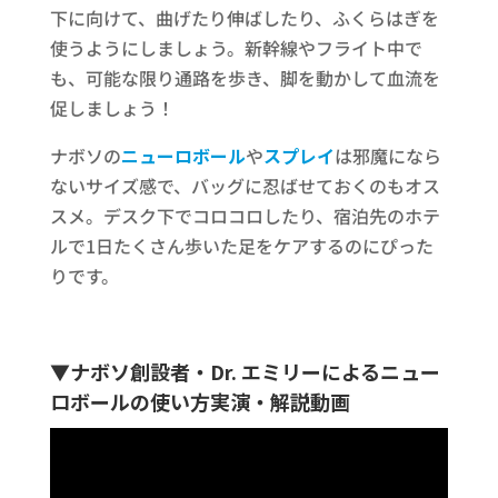
下に向けて、曲げたり伸ばしたり、ふくらはぎを
使うようにしましょう。新幹線やフライト中で
も、可能な限り通路を歩き、脚を動かして血流を
促しましょう！
ナボソの
ニューロボール
や
スプレイ
は邪魔になら
ないサイズ感で、バッグに忍ばせておくのもオス
スメ。デスク下でコロコロしたり、宿泊先のホテ
ルで1日たくさん歩いた足をケアするのにぴった
りです。
▼
ナボソ創設者・Dr. エミリー
によるニュー
ロボールの使い方実演・解説動画