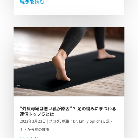
続きを読む
“外反母趾は悪い靴が原因”？ 足の悩みにまつわる
迷信トップ５とは
2023年3月23日
|
ブログ
,
執筆：Dr. Emily Splichal
,
足・
手・からだの健康