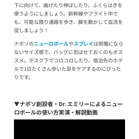
下に向けて、曲げたり伸ばしたり、ふくらはぎを
使うようにしましょう。新幹線やフライト中で
も、可能な限り通路を歩き、脚を動かして血流を
促しましょう！
ナボソの
ニューロボール
や
スプレイ
は邪魔になら
ないサイズ感で、バッグに忍ばせておくのもオス
スメ。デスク下でコロコロしたり、宿泊先のホテ
ルで1日たくさん歩いた足をケアするのにぴった
りです。
▼
ナボソ創設者・Dr. エミリー
によるニュー
ロボールの使い方実演・解説動画