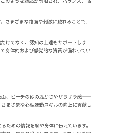
、このような適応が制限され、バランス、協
す。さまざまな路面や刺激に触れることで、
。
達だけでなく、認知の上達もサポートしま
して身体的および感覚的な資質が備わってい
表面、ビーチの砂の温かさやザラザラ感――
、さまざまな心理運動スキルの向上に貢献し
とるための情報を脳や身体に伝えています。