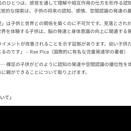
法のひとつは、感覚を通して理解や相互作用の仕方を形作る認
感覚的な探索は、子供の将来の認知、感情、空間認識の発達の
覚」は子供と世界との関係を築くのに不可欠です。見落とされが
世界を体験する子供は、脳の発達と身体意識の向上に関連する
ライメントが改善されることを示す証拠があります。幼い子供
です」 – Rae Pica（国際的に有名な児童発達学の著者）
――裸足の子供がどのように認知の発達や空間認識の優位性を
めに親ができることについて取り上げます。
ついて」