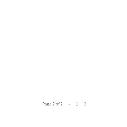
Page 2 of 2
«
1
2