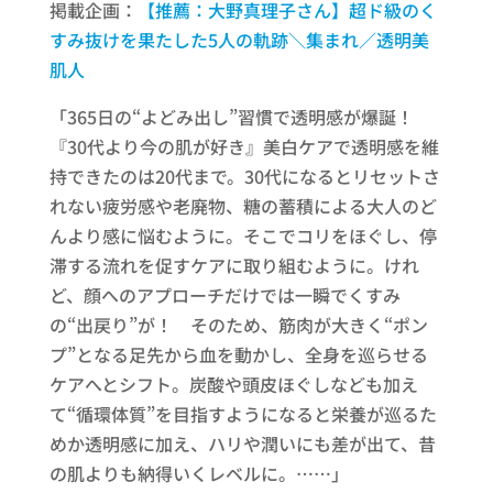
掲載企画：
【推薦：大野真理子さん】​超ド級のく
すみ抜けを果たした​5人の軌跡＼集まれ／​透明美
肌人​
「365日の“よどみ出し”習慣で透明感が爆誕！
『30代より今の肌が好き』美白ケアで透明感を維
持できたのは20代まで。30代になるとリセットさ
れない疲労感や老廃物、糖の蓄積による大人のど
んより感に悩むように。そこでコリをほぐし、停
滞する流れを促すケアに取り組むように。けれ
ど、顔へのアプローチだけでは一瞬でくすみ
の“出戻り”が！ そのため、筋肉が大きく“ポン
プ”となる足先から血を動かし、全身を巡らせる
ケアへとシフト。炭酸や頭皮ほぐしなども加え
て“循環体質”を目指すようになると栄養が巡るた
めか透明感に加え、ハリや潤いにも差が出て、昔
の肌よりも納得いくレベルに。……」