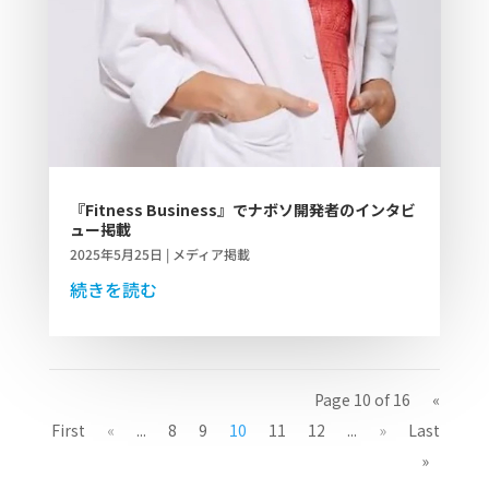
『Fitness Business』でナボソ開発者のインタビ
ュー掲載
2025年5月25日
|
メディア掲載
続きを読む
Page 10 of 16
«
First
«
...
8
9
10
11
12
...
»
Last
»