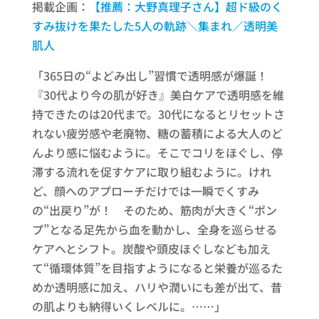
掲載企画：
【推薦：大野真理子さん】​超ド級のく
すみ抜けを果たした​5人の軌跡＼集まれ／​透明美
肌人​
「365日の“よどみ出し”習慣で透明感が爆誕！
『30代より今の肌が好き』美白ケアで透明感を維
持できたのは20代まで。30代になるとリセットさ
れない疲労感や老廃物、糖の蓄積による大人のど
んより感に悩むように。そこでコリをほぐし、停
滞する流れを促すケアに取り組むように。けれ
ど、顔へのアプローチだけでは一瞬でくすみ
の“出戻り”が！ そのため、筋肉が大きく“ポン
プ”となる足先から血を動かし、全身を巡らせる
ケアへとシフト。炭酸や頭皮ほぐしなども加え
て“循環体質”を目指すようになると栄養が巡るた
めか透明感に加え、ハリや潤いにも差が出て、昔
の肌よりも納得いくレベルに。……」