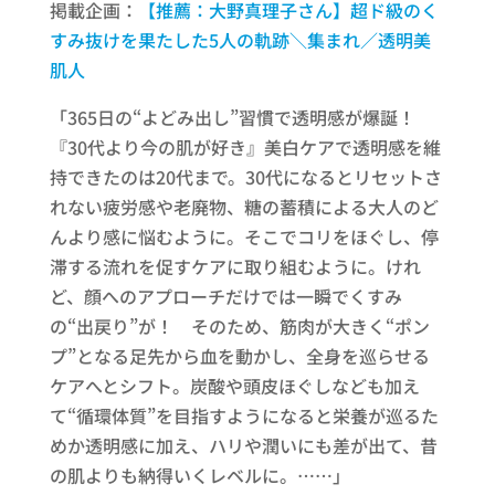
掲載企画：
【推薦：大野真理子さん】​超ド級のく
すみ抜けを果たした​5人の軌跡＼集まれ／​透明美
肌人​
「365日の“よどみ出し”習慣で透明感が爆誕！
『30代より今の肌が好き』美白ケアで透明感を維
持できたのは20代まで。30代になるとリセットさ
れない疲労感や老廃物、糖の蓄積による大人のど
んより感に悩むように。そこでコリをほぐし、停
滞する流れを促すケアに取り組むように。けれ
ど、顔へのアプローチだけでは一瞬でくすみ
の“出戻り”が！ そのため、筋肉が大きく“ポン
プ”となる足先から血を動かし、全身を巡らせる
ケアへとシフト。炭酸や頭皮ほぐしなども加え
て“循環体質”を目指すようになると栄養が巡るた
めか透明感に加え、ハリや潤いにも差が出て、昔
の肌よりも納得いくレベルに。……」