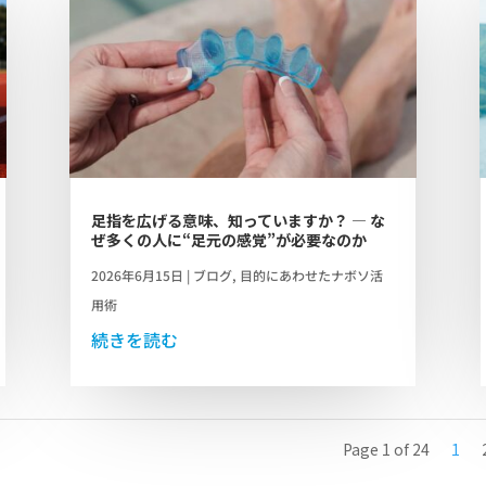
足指を広げる意味、知っていますか？ ― な
ぜ多くの人に“足元の感覚”が必要なのか
2026年6月15日
|
ブログ
,
目的にあわせたナボソ活
用術
続きを読む
Page 1 of 24
1