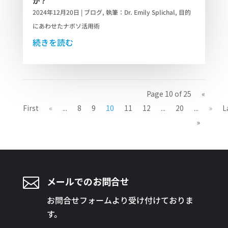
か？
2024年12月20日
|
ブログ
,
執筆：Dr. Emily Splichal
,
目的
にあわせたナボソ活用術
続きを読む
Page 10 of 25
«
First
«
...
8
9
10
11
12
...
20
...
»
L
»

メールでのお問合せ
お問合せフォームより受け付けておりま
す。