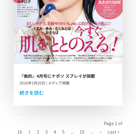
『美的』4月号にナボソ スプレイが掲載
2026年2月20日
|
メディア掲載
続きを読む
Page 1 of
16
1
2
3
4
5
...
10
...
»
Last »