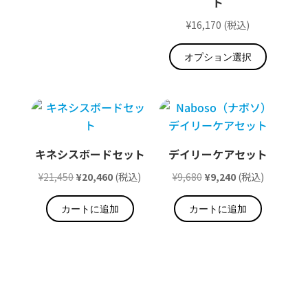
ト
格
価
¥
16,170
(税込)
は
格
こ
¥19,140
は
オプション選択
の
で
¥18,040
商
し
で
品
た。
す。
に
は
複
キネシスボードセット
デイリーケアセット
数
元
現
元
現
¥
21,450
¥
20,460
(税込)
¥
9,680
¥
9,240
(税込)
の
の
在
の
在
バ
カートに追加
カートに追加
価
の
価
の
リ
格
価
格
価
エ
は
格
は
格
ー
¥21,450
は
¥9,680
は
シ
で
¥20,460
で
¥9,240
ョ
し
で
し
で