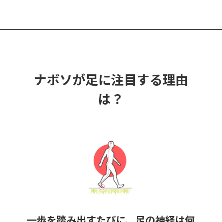
品
に
は
複
数
の
ナボソが足に注目する理由
バ
リ
は？​
エ
ー
シ
ョ
ン
が
あ
り
ま
一歩を踏み出すたびに、足の神経は何