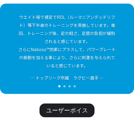
ン
た。
す。
た。
す。
が
あ
ウエイト場で裸足でRDL（ルーマニアンデッドリフ
り
ト）等下半身のトレーニングを実施しています。毎
ま
回、トレーニング後、足の軽さ、足底の負担が緩和
す。
されると感じています。
オ
さらにNaboso™効果にプラスして、パワープレート
プ
の振動を加える事により、さらに刺激を与えられて
シ
いると感じています。
ョ
— トップリーグ所属 ラグビー選手 —
ン
は
商
品
ペ
ユーザーボイス
ー
ジ
か