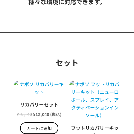
様々な環境に対応できます。​​
ま
す
セット​​
リカバリーセット
元
現
¥
19,140
¥
18,040
(税込)
の
在
フットリカバリーキッ
カートに追加
価
の