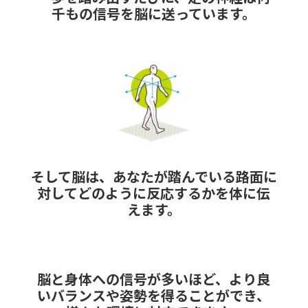
す。
千もの信号を脳に送っています。​​
オ
プ
シ
ョ
ン
は
商
品
ペ
そして脳は、あなたが踏んでいる路面に
ー
対してどのように反応するかを体に伝
ジ
えます。​
か
ら
選
択
脳と身体への信号が多いほど、より良
で
いバランスや姿勢を得ることができ、
き