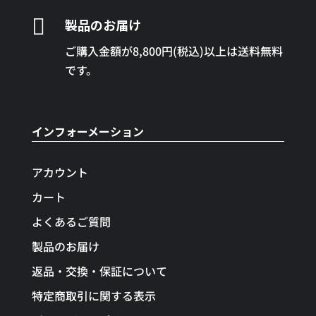
エ
ョ
ン

製品のお届け
ー
ン
は
シ
は
商
ご購入金額が8,800円(税込)以上は送料無料
ョ
商
品
です。
ン
品
ペ
が
ペ
ー
あ
ー
ジ
インフォーメーション
り
ジ
か
ま
か
ら
す。
アカウント
ら
選
オ
選
択
カート
プ
択
で
よくあるご質問
シ
で
き
ョ
製品のお届け
き
ま
ン
ま
す
返品・交換・保証について
は
す
特定商取引に関する表示
商