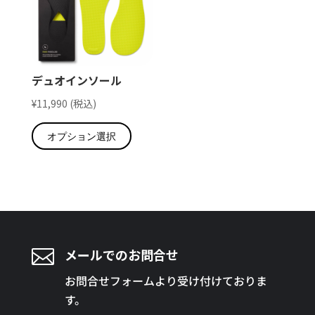
数
の
の
バ
バ
リ
リ
エ
デュオインソール
エ
ー
¥
11,990
(税込)
ー
シ
こ
シ
ョ
オプション選択
の
ョ
ン
商
ン
が
品
が
あ
に
あ
り
は
り
ま
複
ま
す。
数
す。

メールでのお問合せ
オ
の
オ
プ
お問合せフォームより受け付けておりま
バ
プ
シ
す。
リ
シ
ョ