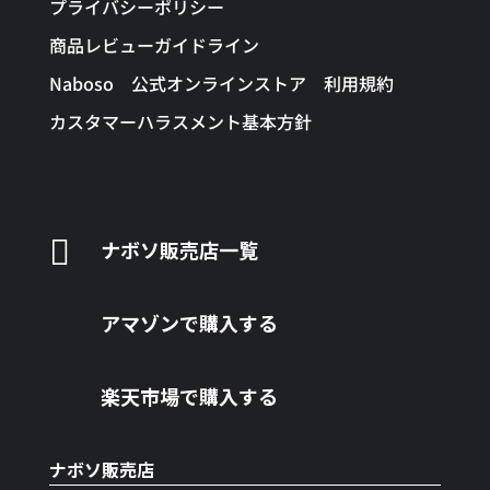
品
プライバシーポリシー
ペ
商品レビューガイドライン
ー
Naboso 公式オンラインストア 利用規約
ジ
か
カスタマーハラスメント基本方針
ら
選
択
で

ナボソ販売店一覧
き
ま
す
アマゾンで購入する
楽天市場で購入する
ナボソ販売店