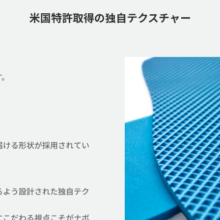
米国特許取得の独自テクスチャー​​
。​
届ける形状が採用されてい
るよう設計された独自テク
にこだわる視点こそがナボ