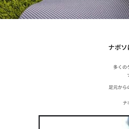
ナボソ
​多く
​足元か
ナ