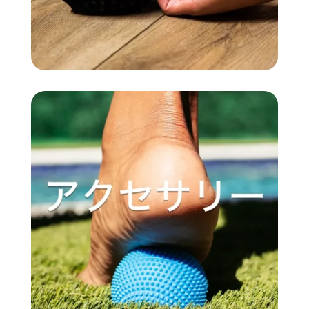
か
選
ン
ら
択
は
選
で
商
択
き
品
で
ま
ペ
き
す
ー
ま
ジ
す
か
ら
選
択
で
き
ま
す