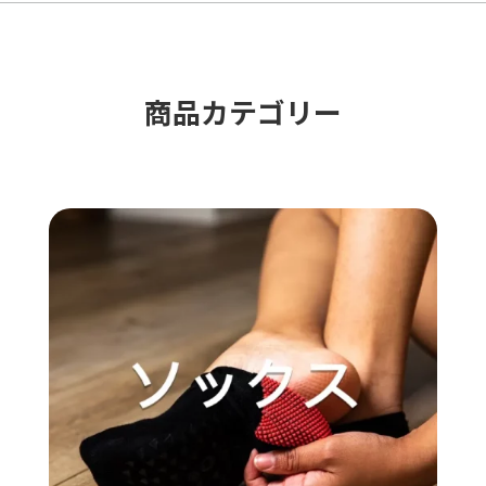
数
ン
あ
の
が
り
バ
あ
ま
リ
商品カテゴリー​
り
す。
エ
ま
オ
ー
す。
プ
シ
オ
シ
ョ
プ
ョ
ン
シ
ン
が
ョ
は
あ
ン
商
り
は
品
ま
商
ペ
す。
品
ー
オ
ペ
ジ
プ
ー
か
シ
ジ
ら
ョ