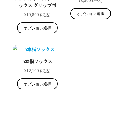
¥
8,800
(税込)
ックス グリップ付
こ
オプション選択
の
¥
10,890
(税込)
こ
商
オプション選択
の
品
商
に
品
は
に
複
は
数
5本指ソックス​
複
の
¥
12,100
(税込)
数
バ
こ
の
リ
オプション選択
の
バ
エ
商
リ
ー
品
エ
シ
に
ー
ョ
は
シ
ン
複
ョ
が