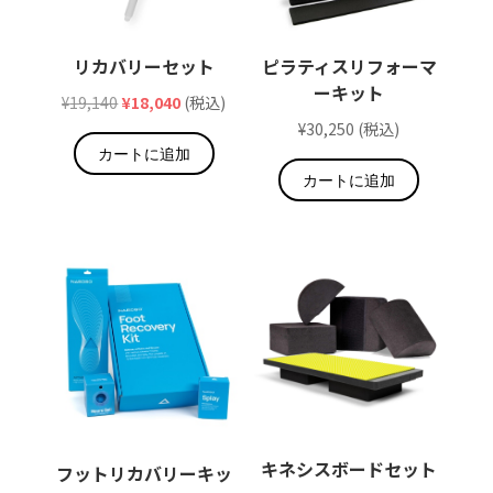
リカバリーセット
ピラティスリフォーマ
ーキット
元
現
¥
19,140
¥
18,040
(税込)
¥
30,250
(税込)
の
在
カートに追加
価
の
カートに追加
格
価
は
格
¥19,140
は
で
¥18,040
し
で
た。
す。
キネシスボードセット
フットリカバリーキッ