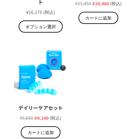
ト
元
現
¥
21,450
¥
20,460
(税込)
の
在
¥
16,170
(税込)
カートに追加
価
の
こ
オプション選択
格
価
の
は
格
商
¥21,450
は
品
で
¥20,460
に
し
で
は
た。
す。
複
数
の
バ
リ
デイリーケアセット
エ
ー
元
現
¥
9,680
¥
9,240
(税込)
シ
の
在
ョ
カートに追加
価
の