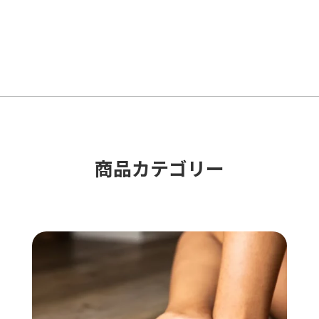
ン
格
価
が
は
格
あ
¥9,680
は
り
で
¥9,240
ま
し
で
す。
た。
す。
オ
プ
シ
商品カテゴリー​
ョ
ン
は
商
品
ペ
ー
ジ
か