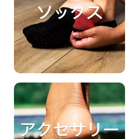
ら
選
択
で
き
ま
す