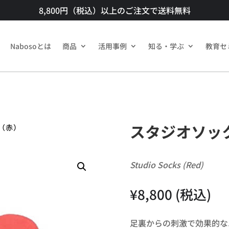
8,800円（税込）以上のご注文で送料無料​
Nabosoとは
商品​
活用事例
知る・学ぶ
教育セ
スタジオソッ
ス（赤）
Studio Socks (Red)
¥
8,800
(税込)
足裏からの刺激で効果的な