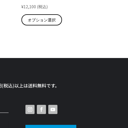
¥
12,100
(税込)
こ
オプション選択
の
商
品
に
は
複
数
の
バ
0円(税込)以上は送料無料です。
リ
エ
ー
シ
ョ
ン