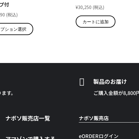
プ付
¥
30,250
(税込)
890
(税込)
こ
カートに追加
オプション選択
の
商
品
に
は
複
数

製品のお届け
の
ります。
ご購入金額が8,80
バ
リ
エ
ナボソ販売店一覧
ナボソ販売店
ー
シ
ョ
eORDERログイン
アマゾンで購入する