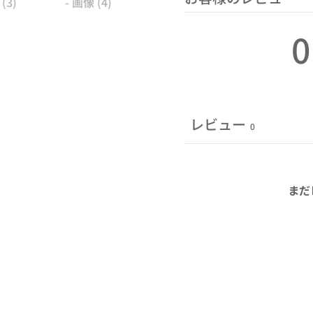
ッ
ク
0
ス
（赤）
個
レビュー
0
まだ