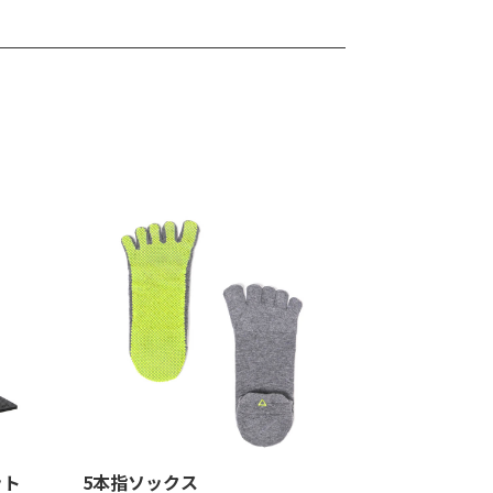
ット
5本指ソックス​