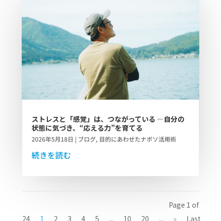
ストレスと「感覚」は、つながっている ―自分の
状態に気づき、“応える力”を育てる
2026年5月18日
|
ブログ
,
目的にあわせたナボソ活用術
続きを読む
Page 1 of
24
1
2
3
4
5
...
10
20
...
»
Last