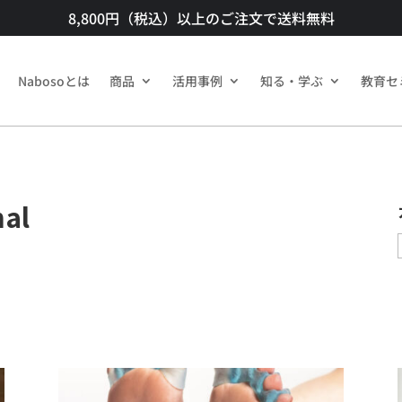
8,800円（税込）以上のご注文で送料無料​
Nabosoとは
商品​
活用事例
知る・学ぶ
教育セ
hal