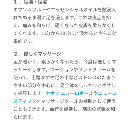
１． 足湯・足浴
エプソムソルトやエッセンシャルオイルを数滴入
れたぬるま湯に足を浸します。これは炎症を抑
え、痛みを和らげ、硬くなった皮膚を柔らかくし
てくれます。15分から20分ほど浸かるとさらに効
果的です。
２． 優しくマッサージ
足が暖かく、柔らかくなったら、今度は優しくマ
ッサージします。ローションやフットクリームを
使って、土踏まずや足の甲などストレスのたまり
やすい部分を中心に、足全体をしっかりとやさし
く指圧します。
ナボソ ニューロボール
や
ニューロ
スティック
をマッサージツールの補助として使う
こともできます。血行を促進し、筋肉の緊張を和
らげます。