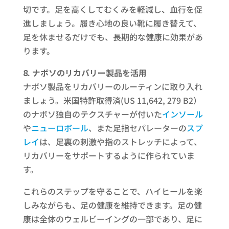
切です。足を高くしてむくみを軽減し、血行を促
進しましょう。履き心地の良い靴に履き替えて、
足を休ませるだけでも、長期的な健康に効果があ
ります。
8. ナボソのリカバリー製品を活用
ナボソ製品をリカバリーのルーティンに取り入れ
ましょう。米国特許取得済(US 11,642, 279 B2）
のナボソ独自のテクスチャーが付いた
インソール
や
ニューロボール
、また足指セパレーターの
スプ
レイ
は、足裏の刺激や指のストレッチによって、
リカバリーをサポートするように作られていま
す。
これらのステップを守ることで、ハイヒールを楽
しみながらも、足の健康を維持できます。足の健
康は全体のウェルビーイングの一部であり、足に