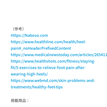
（参考）
Https://Naboso.com
https://www.healthline.com/health/heel-
pain#_noHeaderPrefixedContent
https://www.medicalnewstoday.com/articles/26541
https://www.healthshots.com/fitness/staying-
fit/5-exercises-to-relieve-foot-pain-after-
wearing-high-heels/
https://www.webmd.com/skin-problems-and-
treatments/healthy-feet-tips
掲載商品：