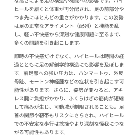
な高さによる足の構造や機能への影響です。ハイ
ヒールを履くと体重が再分配され、足の前部分や
つま先にほとんどの重さがかかります。この姿勢
は足の正常なアライメント（配列）と機能を乱
し、軽い不快感から深刻な健康問題に至るまで、
多くの問題を引き起こします。
即時の不快感だけでなく、ハイヒールは時間の経
過とともに足の解剖学的構造にも影響を及ぼしま
す。前足部への強い圧力は、ハンマートゥ、外反
母趾、モートン神経腫などの症状を引き起こす可
能性があります。さらに、姿勢が変わると、アキ
レス腱に負担がかかり、ふくらはぎの筋肉が短縮
して痛みが生じ、可動域が制限されることも。足
首の関節や靭帯もリスクにさらされ、ハイヒール
での不安定な歩行は捻挫やより深刻な怪我につな
がる可能性もあります。