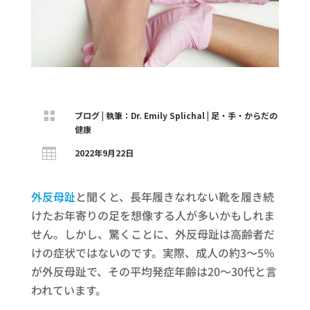

ブログ
|
執筆：Dr. Emily Splichal
|
足・手・からだの
健康

2022年9月22日
外反母趾
と聞くと、長年履きなれない靴を履き続
けたお年寄りの足を想像する人が多いかもしれま
せん。しかし、驚くことに、外反母趾は高齢者だ
けの症状ではないのです。実際、成人の約3～5％
が外反母趾で、その平均発症年齢は20～30代と言
われています。